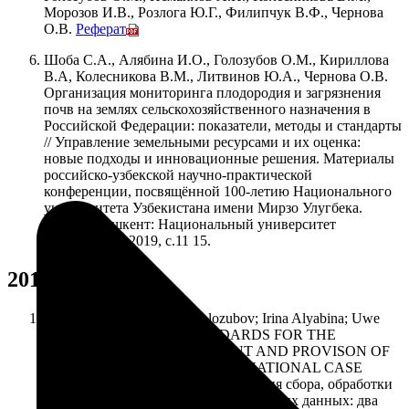
Морозов И.В., Розлога Ю.Г., Филипчук В.Ф., Чернова
О.В.
Реферат
Шоба С.А., Алябина И.О., Голозубов О.М., Кириллова
В.А, Колесникова В.М., Литвинов Ю.А., Чернова О.В.
Организация мониторинга плодородия и загрязнения
почв на землях сельскохозяйственного назначения в
Российской Федерации: показатели, методы и стандарты
// Управление земельными ресурсами и их оценка:
новые подходы и инновационные решения. Материалы
российско-узбекской научно-практической
конференции, посвящённой 100-летию Национального
университета Узбекистана имени Мирзо Улугбека.
Москва-Ташкент: Национальный университет
Узбекистана, 2019, c.11 15.
2018
Carsten Hoffmann; Oleg Golozubov; Irina Alyabina; Uwe
Heinrich. Chapter I/12: STANDARDS FOR THE
COLLECTION, MANAGEMENT AND PROVISON OF
SOIL RESEARCH DATA: TWO NATIONAL CASE
STUDIES. Глава I/12: Стандартизация сбора, обработки
хранения и распространения почвенных данных: два