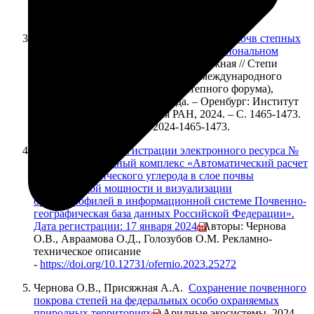
Vol. 57, No. 5. – P. 737-750. – DOI
10.1134/s106422932360375x.
Чернова, О. В.
Сохранение разнообразия почв степных
экосистем России на федеральном и региональном
уровнях
/ О. В. Чернова, А. А. Присяжная // Степи
Северной Евразии : Материалы X международного
симпозиума (Международного степного форума),
Оренбург, 27 мая – 02 2024 года. – Оренбург: Институт
степи Уральского отделения РАН, 2024. – С. 1465-1473.
– DOI 10.24412/cl-37200-2024-1465-1473.
Свидетельство о регистрации электронного ресурса №
25272. Программный комплекс «Автоматический расчет
запасов органического углерода в слое почвы
произвольной мощности и визуализации
органопрофилей в информационной системе Почвенно-
географическая база данных Российской Федерации».
Дата регистрации: 17 января 2024
/ Авторы: Чернова
О.В., Авраамова О.Д., Голозубов О.М. Рекламно-
техническое описание
-
https://doi.org/10.12731/ofernio.2023.25272
Чернова О.В., Присяжная А.А.
Сохранение почвенного
покрова степей на федеральных особо охраняемых
природных территориях
// Аридные экосистемы. 2024,