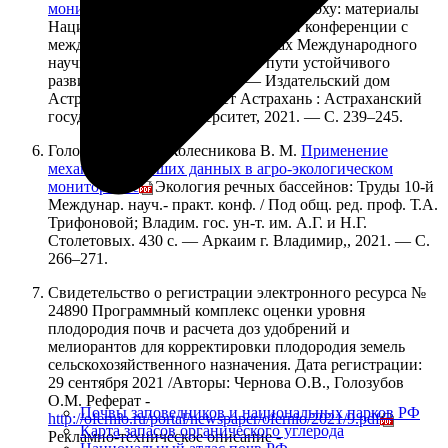
мониторинга
// Каспий в цифровую эпоху: материалы
Национальной научно-практической конференции с
международным участием в рамках Международного
научного форума Каспий 2021: пути устойчивого
развития (27 мая 2021 года). — Издательский дом
Астраханский университет Астрахань : Астраханский
государственный университет, 2021. — С. 239–245.
Голозубов О. М., Колесникова В. М.
Применение
механизма больших данных в агро-экологическом
мониторинге
// Экология речных бассейнов: Труды 10-й
Междунар. науч.- практ. конф. / Под общ. ред. проф. Т.А.
Трифоновой; Владим. гос. ун-т. им. А.Г. и Н.Г.
Столетовых. 430 с. — Аркаим г. Владимир,, 2021. — С.
266–271.
Свидетельство о регистрации электронного ресурса №
24890 Программный комплекс оценки уровня
плодородия почв и расчета доз удобрений и
мелиорантов для корректировки плодородия земель
сельскохозяйственного назначения. Дата регистрации:
29 сентября 2021 /Авторы: Чернова О.В., Голозубов
О.М. Реферат -
Почвы заповедников и национальных парков РФ
http://ofernio.ru/portal/newspaper/ofernio/2021/9.pdf
;
Карта запасов органического углерода
Рекламно-техническое описание -