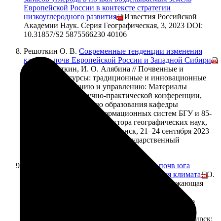
Европейской России в контексте стратегии
низкоуглеродного развития
// Известия Российской
Академии Наук. Серия Географическая, 3, 2023 DOI:
10.31857/S2 5875566230 40106
Решоткин О. В.
Современные тенденции изменения
климата почв Европейской России и Западной Сибири
/
О. В. Решоткин, И. О. Алябина // Почвенные и
земельные ресурсы: традиционные и инновационные
подходы к изучению и управлению: Материалы
международной научно-практической конференции,
посвященной 90-летию образования кафедры
почвоведения и геоинформационных систем БГУ и 85-
летию со дня рождения доктора географических наук,
профессора В.С. Аношко, Минск, 21–24 сентября 2023
года. – Минск: Белорусский государственный
университет, 2023. – С. 369-373.
Решоткин О. В.
Температурный режим почв юга
Западной Сибири в условиях меняющегося климата
/ О.
В. Решоткин, И. О. Алябина // Почвы и окружающая
среда : Всероссийская научная конференция с
международным участием, посвященная 55-летию
Института почвоведения и агрохимии СО РАН,
Новосибирск, 02–06 октября 2023 года. – Новосибирск: