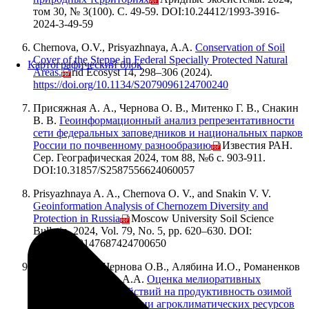
том 30, № 3(100). С. 49-59. DOI:10.24412/1993-3916-
2024-3-49-59
Chernova, O.V., Prisyazhnaya, A.A.
Conservation of Soil
Cover of the Steppe in Federal Specially Protected Natural
Картографический блок
Areas.
Arid Ecosyst 14, 298–306 (2024).
https://doi.org/10.1134/S2079096124700240
Присяжная А. А., Чернова О. В., Митенко Г. В., Снакин
В. В.
Геоинформационный анализ репрезентативности
сети федеральных заповедников и национальных парков
России по почвенному разнообразию
// Известия РАН.
Сер. Географическая 2024, том 88, №6 с. 903-911.
DOI:10.31857/S2587556624060057
Prisyazhnaya A. A., Chernova O. V., and Snakin V. V.
Geoinformation Analysis of Chernozem Diversity and
Protection in Russia
// Moscow University Soil Science
Bulletin, 2024, Vol. 79, No. 5, pp. 620–630. DOI:
10.3103/S0147687424700650
Павлова В.Н., Чернова О.В., Алябина И.О., Романенков
В.А., Караченкова А.А.
Оценка мелиоративных
управляющих воздействий на продуктивность озимой
пшеницы при изменении агроклиматических ресурсов