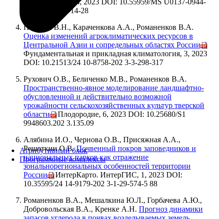
Почвоведение, 4, 2023 DOI: 10.55959/MS U0137-0944-
17-2023-78-4 -14-28
Павлова В.Н., Караченкова А.А., Романенков В.А.
Оценка изменений агроклиматических ресурсов в
Центральной Азии и сопредельных областях России
//
Фундаментальная и прикладная климатология, 3, 2023
DOI: 10.21513/24 10-8758-202 3-3-298-317
Рухович О.В., Беличенко М.В., Романенков В.А.
Пространственно-явное моделирование ландшафтно-
обусловленной и действительно возможной
урожайности сельскохозяйственных культур тверской
области
// Плодородие, 6, 2023 DOI: 10.25680/S1
9948603.202 3.135.09
Алябина И.О., Чернова О.В., Присяжная А.А.,
Решоткин О.В.
Почвенный покров заповедников и
Атрибутивный блок
национальных парков как отражение
Программные комплексы
зональнорегиональных особенностей территории
России
// ИнтерКарто. ИнтерГИС, 1, 2023 DOI:
10.35595/24 14-9179-202 3-1-29-574-5 88
Романенков В.А., Мешалкина Ю.Л., Горбачева А.Ю.,
Добровольская В.А., Кренке А.Н.
Прогноз динамики
запасов углерода в почвах возделываемых земель