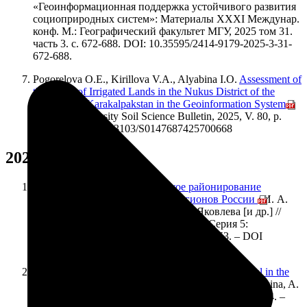
«Геоинформационная поддержка устойчивого развития
социоприродных систем»: Материалы XXXI Междунар.
конф. М.: Географический факультет МГУ, 2025 том 31.
часть 3. с. 672-688. DOI: 10.35595/2414-9179-2025-3-31-
672-688.
Pogorelova O.E., Kirillova V.A., Alyabina I.O.
Assessment of
the Status of Irrigated Lands in the Nukus District of the
Republic of Karakalpakstan in the Geoinformation System
//
Moscow University Soil Science Bulletin, 2025, V. 80, p.
620-628. DOI: 10.3103/S0147687425700668
2024
Агроландшафтно-экологическое районирование
природных кормовых угодий регионов России
/ И. А.
Трофимов, Л. С. Трофимова, Е. П. Яковлева [и др.] //
Вестник Московского университета. Серия 5:
География. – 2024. – Т. 79, № 2. – С. 43-53. – DOI
10.55959/MSU0579-9414.5.79.2.4.
Maps of Soil Organic Carbon Sequestration Potential in the
Russian Croplands
/ V. A. Romanenkov, J. L. Meshalkina, A.
Yu. Gorbacheva [et al.] // Eurasian Soil Science. – 2024. –