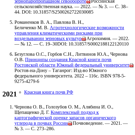
зернопаропропашном севообороте
// Российская
сельскохозяйственная наука. — 2022. — № 3. — С. 38–
44. DOI: 10.31857/S2500262722030085
Романенков В. А., Павлова В. Н.,
Беличенко М. В.
Агротехнологические возможности
управления климатическими рисками при
возделывании зерновых культур
// Агрохимия. — 2022.
— № 12. — С. 19–30DOI: 10.31857/S0002188122120110
Безуглова О.С., Горбов С.Н., Литвинов Ю.А., Чернова
О.В.
Принципы создания Красной книги почв
Ростовской области Южный федеральный университет
/
Ростов-на-Дону – Таганрог: Изд-во Южного
федерального университета. 2022 – 116с. ISBN 978-5-
9275-4279-6
Красная книга почв РФ
2021
Чернова О. В., Голозубов О. М., Алябина И. О.,
Щепащенко Д. Г.
Комплексный подход к
картографической оценке запасов органического
углерода в почвах России
// Почвоведение. — 2021. —
№ 3. — С. 273–286.