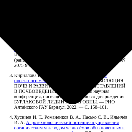
со дня рождения заслуженного профессора Е.А.
Дмитриева / Под ред. М. И. Кондрашкина,
Ю. Л. Мешалкина, В. П. Самсонова. — Москва: Москва,
2022. — С. 116–121. DOI: 10.29030/978-5-394-05059-6-
2022
Голозубов О. М., Чернова О. В.
Динамическое
формирование и обновление карты запасов
органического углерода на территории России как
задача интеллектуального анализа Больших данных
//
Интеллектуальные системы. Теория и приложения
(ранее: Интеллектуальные системы по 2014, № 2, ISSN
2075-9460). — 2022. — Т. 26, № 1. — С. 139–144.
Кириллова В. А., Алябина И. О.
Применение
проектного метода для изучения ГИС
// ЭВОЛЮЦИЯ
ПОЧВ И РАЗВИТИЕ НАУЧНЫХ ПРЕДСТАВЛЕНИЙ
В ПОЧВОВЕДЕНИИ Международная научная
конференция, посвященная 90-летию со дня рождения
БУРЛАКОВОЙ ЛИДИИ МАКАРОВНЫ. — РИО
Алтайского ГАУ Барнаул, 2022. — С. 158–161.
Хусниев И. Т., Романенков В. А., Пасько С. В., Ильичёв
И. А.
Агротехнологический потенциал управления
органическим углеродом чернозёмов обыкновенных в