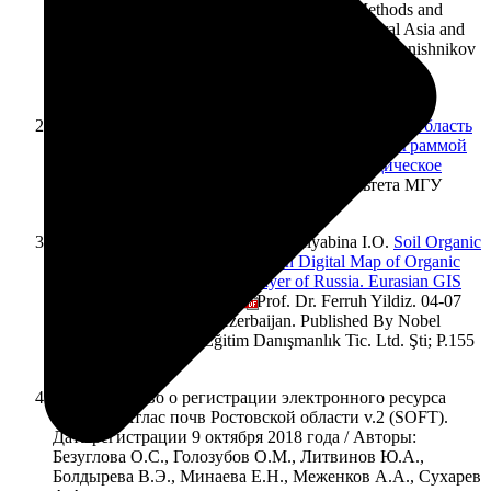
проекта национального уровня // Novel Methods and
Results of Landscape Research in Europe, Central Asia and
Siberia. Vol. 1. М.: Publishing House FSBSI «Pryanishnikov
Institute of Agrochemistry», 2018. P.85-89.
DOI:
http://dx.doi.org/10.25680/6422.2018.85.59.012
Шоба С.А., Колесникова В.М., Голозубов О.М.
Область
применения и основные приемы работы с программой
локального ввода данных V7_7_TM (Методическое
пособие).
М.: Изд. Биологического факультета МГУ
имени М.В.Ломоносова, 2018. 108 с.
Chernova O.V., Golozubov O.M., Alyabina I.O.
Soil Organic
Carbon Pools Estimation Based on Digital Map of Organic
Carbon Stock in 30-cm Soil Layer of Russia. Eurasian GIS
Congress 2018. Proceeding
/ Prof. Dr. Ferruh Yildiz. 04-07
September 2018. Baku/Azerbaijan. Published By Nobel
Akademik Yayıncılık Eğitim Danışmanlık Tic. Ltd. Şti; P.155
161.
Свидетельство о регистрации электронного ресурса
№23806. Атлас почв Ростовской области v.2 (SOFT).
Дата регистрации 9 октября 2018 года / Авторы:
Безуглова О.С., Голозубов О.М., Литвинов Ю.А.,
Болдырева В.Э., Минаева Е.Н., Меженков А.А., Сухарев