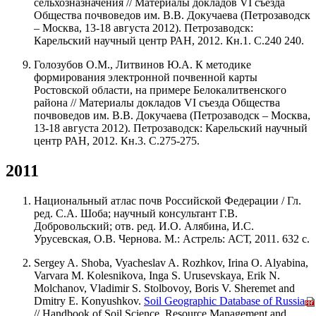
сельхозназначения // Материалы докладов VI съезда
Общества почвоведов им. В.В. Докучаева (Петрозаводск
– Москва, 13-18 августа 2012). Петрозаводск:
Карельский научный центр РАН, 2012. Кн.1. С.240 240.
Голозубов О.М., Литвинов Ю.А. К методике
формирования электронной почвенной карты
Ростовской области, на примере Белокалитвенского
района // Материалы докладов VI съезда Общества
почвоведов им. В.В. Докучаева (Петрозаводск – Москва,
13-18 августа 2012). Петрозаводск: Карельский научный
центр РАН, 2012. Кн.3. С.275-275.
2011
Национальный атлас почв Российской Федерации / Гл.
ред. С.А. Шоба; научный консультант Г.В.
Добровольский; отв. ред. И.О. Алябина, И.С.
Урусевская, О.В. Чернова. М.: Астрель: АСТ, 2011. 632 с.
Sergey A. Shoba, Vyacheslav A. Rozhkov, Irina O. Alyabina,
Varvara M. Kolesnikova, Inga S. Urusevskaya, Erik N.
Molchanov, Vladimir S. Stolbovoy, Boris V. Sheremet and
Dmitry E. Konyushkov.
Soil Geographic Database of Russia
// Handbook of Soil Science. Resource Management and