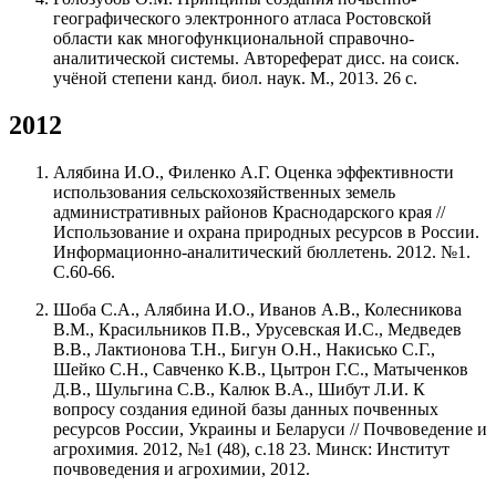
географического электронного атласа Ростовской
области как многофункциональной справочно-
аналитической системы. Автореферат дисс. на соиск.
учёной степени канд. биол. наук. М., 2013. 26 с.
2012
Алябина И.О., Филенко А.Г. Оценка эффективности
использования сельскохозяйственных земель
административных районов Краснодарского края //
Использование и охрана природных ресурсов в России.
Информационно-аналитический бюллетень. 2012. №1.
С.60-66.
Шоба С.А., Алябина И.О., Иванов А.В., Колесникова
В.М., Красильников П.В., Урусевская И.С., Медведев
В.В., Лактионова Т.Н., Бигун О.Н., Накисько С.Г.,
Шейко С.Н., Савченко К.В., Цытрон Г.С., Матыченков
Д.В., Шульгина С.В., Калюк В.А., Шибут Л.И. К
вопросу создания единой базы данных почвенных
ресурсов России, Украины и Беларуси // Почвоведение и
агрохимия. 2012, №1 (48), с.18 23. Минск: Институт
почвоведения и агрохимии, 2012.