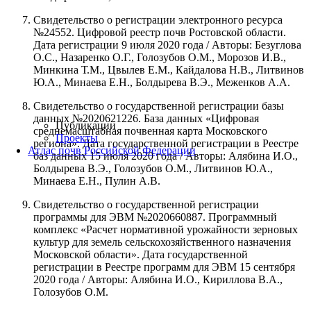
Свидетельство о регистрации электронного ресурса
№24552. Цифровой реестр почв Ростовской области.
Дата регистрации 9 июля 2020 года / Авторы: Безуглова
О.С., Назаренко О.Г., Голозубов О.М., Морозов И.В.,
Минкина Т.М., Цвылев Е.М., Кайдалова Н.В., Литвинов
Ю.А., Минаева Е.Н., Болдырева В.Э., Меженков А.А.
Свидетельство о государственной регистрации базы
данных №2020621226. База данных «Цифровая
Публикации
среднемасштабная почвенная карта Московского
Проекты
региона». Дата государственной регистрации в Реестре
Атлас почв Российской Федерации
баз данных 15 июля 2020 года / Авторы: Алябина И.О.,
Болдырева В.Э., Голозубов О.М., Литвинов Ю.А.,
Минаева Е.Н., Пулин А.В.
Свидетельство о государственной регистрации
программы для ЭВМ №2020660887. Программный
комплекс «Расчет нормативной урожайности зерновых
культур для земель сельскохозяйственного назначения
Московской области». Дата государственной
регистрации в Реестре программ для ЭВМ 15 сентября
2020 года / Авторы: Алябина И.О., Кириллова В.А.,
Голозубов О.М.