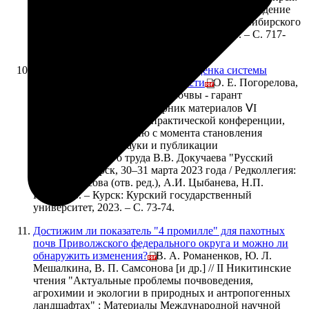
Федеральное государственное бюджетное учреждение
науки Институт почвоведения и агрохимии Сибирского
отделения Российской академии наук, 2023. – С. 717-
720.
Погорелова О. Е.
Экологическая оценка системы
землепользования Тверской области
/ О. Е. Погорелова,
В. А. Кириллова // Здоровые почвы - гарант
устойчивого развития: Сборник материалов ⅤI
Международной научно-практической конференции,
посвященной 140-летию с момента становления
почвоведения как науки и публикации
фундаментального труда В.В. Докучаева "Русский
чернозем", Курск, 30–31 марта 2023 года / Редколлегия:
М.В. Протасова (отв. ред.), А.И. Цыбанева, Н.П.
Неведров. – Курск: Курский государственный
университет, 2023. – С. 73-74.
Достижим ли показатель "4 промилле" для пахотных
почв Приволжского федерального округа и можно ли
обнаружить изменения?
/ В. А. Романенков, Ю. Л.
Мешалкина, В. П. Самсонова [и др.] // II Никитинские
чтения "Актуальные проблемы почвоведения,
агрохимии и экологии в природных и антропогенных
ландшафтах" : Материалы Международной научной