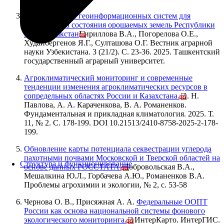
Использование геоинформационных систем для
мониторинга состояния орошаемых земель Республики
Каракалпакстан
Кириллова В.А., Погорелова О.Е.,
Худайбергенов Я.Г., Султашова О.Г. Вестник аграрной
науки Узбекистана. 3 (21/2). С. 23-36. 2025. Ташкентский
государственный аграрный университет.
Агроклиматический мониторинг и современные
тенденции изменения агроклиматических ресурсов в
сопредельных областях России и Казахстана.
В. Н.
Павлова, А. А. Караченкова, В. А. Романенков.
Фундаментальная и прикладная климатология. 2025. Т.
11, № 2. С. 178-199. DOI 10.21513/2410-8758-2025-2-178-
199.
Обновление карты потенциала секвестрации углерода
пахотными почвами Московской и Тверской областей на
Структура и функционирование
основе данных РОССТАТА.
Добровольская В.А.,
Мешалкина Ю.Л., Горбачева А.Ю., Романенков В.А.
Проблемы агрохимии и экологии, № 2, с. 53-58
Чернова О. В., Присяжная А. А.
Федеральные ООПТ
России как основа национальной системы фонового
экологического мониторинга.
// ИнтерКарто. ИнтерГИС.