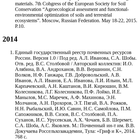
materials. 7th Cohgress of the European Society for Soil
Conservation “Agroecological assessment and functional-
environmental optimization of soils and terrestrial
ecosystems”. Moscow, Russian Federation. May 18-22, 2015.
P.10.
2014
Единый государственный реестр почвенных ресурсов
России. Версия 1.0 / Под ред. А.Л. Иванова, С.А. Шобы.
Отв. ред. В.С. Столбовой / Авторский коллектив: И.О.
Алябина, В.А. Андроханов, В.В. Вершинин, С.Н.
Волков, Н.Ф. Ганжара, Г.В. Добровольский, А.В.
Иванов, А.Л. Иванов, Е.А. Иванова, Л.И. Ильин, М.Л.
Карпачевский, А.Н. Каштанов, В.И. Кирюшин, В.М.
Колесникова, Л.Г. Колесникова, П.Ф. Лойко, И.Е.
Манылов, М.С. Маречек, А.Ф. Махинова, Э.Н.
Молчанов, А.Н. Прохоров, Э.Т. Пягай, В.А. Рожков,
Н.Н. Рыбальский, И.Ю. Савин, Н.С. Самойлова, П.М.
Сапожников, В.В. Сизов, В.С. Столбовой, П.А.
Суханов, И.С. Урусевская, А.Х. Чочаев, Б.В. Шеремет,
С.А. Шоба, А.С. Яковлев. М.: Почвенный ин-т им. В.В.
Докучаева Россельхозакадемии, Тула: «Гриф и К», 2014.
768 с.