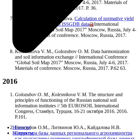
Map 2017” Moscow, Russia, July 4-6, 2017. Materials of
conference. Moscow, Russia, 2017. P. 36.
I.O. Alyabina, V.A. Kirillova.
Calculation of normative yield
of grain crops based on ISSGDB data
// International
Conference “Global Soil Map 2017” Moscow, Russia, July 4-
6, 2017. Materials of conference. Moscow, Russia, 2017.
P.51.
Kolesnikova V. M., Golozubov O. M. Data harmonization
and soil information exchange // International Conference
“Global Soil Map 2017” Moscow, Russia, July 4-6, 2017.
Materials of conference. Moscow, Russia, 2017. P.62 63.
2016
Golozubov O. M., Kolesnikova V. M.
The structure and
principles of functioning of the Russian national soil
information institutes // 5th EUROSOIL International
Congress, Стамбул, Турция, 16-21 октября 2016. 2016.
P.101.
Новости
Голозубов О.М., Литвинов Ю.А., Кайдалова Н.В.
Контакты
Структура базы данных регионального агрохимцентра
как подсистемы почвенно-географической базы данных