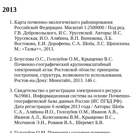
2013
Карта почвенно-экологического районирования
Российской Федерации. Масштаб 1:2500000 / Под ред.
Г.В. Добровольского, И.С. Урусевской. Авторы: И.С.
Урусевская, И.О. Алябина, В.П. Винюкова, Л.Б.
Востокова, Е.И. Дорофеева, С.А. Шоба, Л.С. Щипихина.
М.: «Талка+», 2013.
Безуглова О.С., Голозубов О.М., Крыщенко В.С.
Почвенно-географический крупномасштабный
электронный атлас Ростовской области: принципы
построения, структура, возможности использования.
Ростов-на-Дону: Минитайп, 2013. 146 с.
Свидетельство о регистрации электронного ресурса
№19661. Информационная система на основе Почвенно-
географической базы данных России (ИС ПГБД РФ).
Дата регистрации 6 ноября 2013 года / Авторы: Шоба
С.А., Алябина И.О., Голозубов О.М., Иванов А.В.,
Иванов А.Л., Колесникова В.М., Крыщенко В.С.,
Молчанов Э.Н., Рожков В.А., Шеремет Б.В.
Голозубов О.М. Принципы создания почвенно-