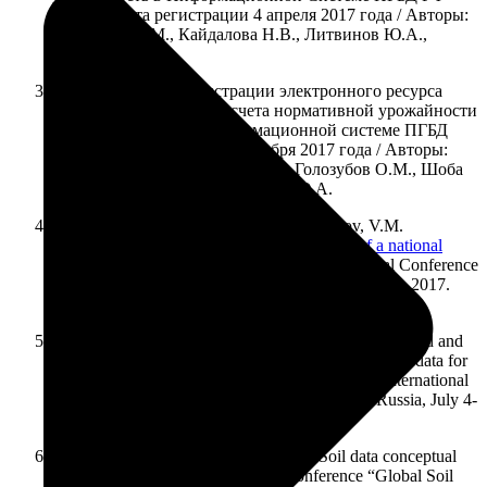
(SOFT). Дата регистрации 4 апреля 2017 года / Авторы:
Голозубов О.М., Кайдалова Н.В., Литвинов Ю.А.,
Назаренко О.Г.
Свидетельство о регистрации электронного ресурса
№23214. Подсистема расчета нормативной урожайности
зерновых культур в Информационной системе ПГБД
РФ. Дата регистрации 02 ноября 2017 года / Авторы:
Алябина И.О., Кириллова В.А., Голозубов О.М., Шоба
С.А., Назаренко О.Г., Литвинов Ю.А.
S.A. Shoba, I.O. Alyabina, O.M. Golozubov, V.M.
Kolesnikova, O.V. Chernova.
Development of a national
network of soil information centers
// International Conference
“Global Soil Map 2017” Moscow, Russia, July 4-6, 2017.
Materials of conference. Moscow, Russia, 2017. P.48.
Golozubov O.M., Chernova O.V. Using multi-scale old and
modern maps combined with current soil monitoring data for
online mapping the soil organic carbon stocks // International
Conference “Global Soil Map 2017” Moscow, Russia, July 4-
6, 2017. Materials of conference. P.36.
Golozubov O. M., Kolesnikova V. M. Soil data conceptual
and object models // International Conference “Global Soil