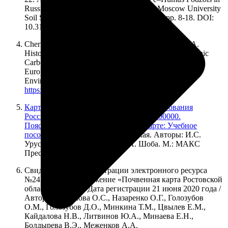
Russia: Geography of Some Properties // Moscow University
Soil Science Bulletin, 2020, Vol. 75, No. 1, pp. 8-18. DOI:
10.3103/S0147687420010020
Chernova O V, Ryzhova I M and Podvezennaya M A.
Historical Trends in the Amount and Structure of Organic
Carbon Stocks in Natural and Managed Ecosystems in
European Russia. IOP Conference Series: Earth and
Environmental Science. V. 438. 2020. DOI
https://doi.org/10.1088/1755-1315/438/1/012005
Карта почвенно-экологического районирования
Российской Федерации. Масштаб 1:8000000.
Пояснительный текст и легенда к карте: Учебное
пособие
/ Отв. ред. И.С. Урусевская. Авторы: И.С.
Урусевская, И.О. Алябина, С.А. Шоба. М.: МАКС
Пресс, 2020. 72 с.
Свидетельство о регистрации электронного ресурса
№24536. Веб-приложение «Почвенная карта Ростовской
области» (SOFT). Дата регистрации 21 июня 2020 года /
Авторы: Безуглова О.С., Назаренко О.Г., Голозубов
О.М., Голозубов Д.О., Минкина Т.М., Цвылев Е.М.,
Кайдалова Н.В., Литвинов Ю.А., Минаева Е.Н.,
Болдырева В.Э., Меженков А.А.