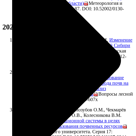
(на примере Ростовской области)
// Метеорология и
гидрология, 2024, № 6, с. 74-87. DOI: 10.52002/0130-
2906-2024-6-74-87
2023
Решоткин О.В., Алябина И.О., Худяков О.И.
Изменение
атмосферного и почвенного климата Западной Сибири
в условиях глобального потепления
// Географическая
среда и живые системы, 3, 2023, DOI: 10.18384/27 12-
7621-202 3-3-6-25
Гопп Н.В., Мешалкина Ю.Л., Нарыкова А.Н.,
Плотникова А.С., Чернова О.В.
Картографирование
содержания и запасов органического углерода почв на
региональном и локальном уровнях: анализ
современных методических подходов
// Вопросы лесной
науки, 1, 2023 DOI: 10.31509/26 58-607x
Шоба С.А., Алябина И.О., Голозубов О.М., Чекмарёв
П.А., Лукин С.В., Чернова О.В., Колесникова В.М.
Опыт создания информационной системы в целях
рационального использования почвенных ресурсов
//
Вестник Московского университета. Серия 17: