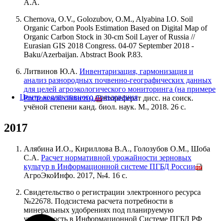
А.А.
Chernova, O.V., Golozubov, O.M., Alyabina I.O. Soil
Organic Carbon Pools Estimation Based on Digital Map of
Organic Carbon Stock in 30-cm Soil Layer of Russia //
Eurasian GIS 2018 Congress. 04-07 September 2018 -
Baku/Azerbaijan. Abstract Book P.83.
Литвинов Ю.А.
Инвентаризация, гармонизация и
анализ разнородных почвенно-географических данных
для целей агроэкологического мониторинга (на примере
Центр коллективного пользования
Ростовской области).
Автореферат дисс. на соиск.
учёной степени канд. биол. наук. М., 2018. 26 с.
2017
Алябина И.О., Кириллова В.А., Голозубов О.М., Шоба
С.А.
Расчет нормативной урожайности зерновых
культур в Информационной системе ПГБД России
//
АгроЭкоИнфо. 2017, №4. 16 с.
Свидетельство о регистрации электронного ресурса
№22678. Подсистема расчета потребности в
минеральных удобрениях под планируемую
урожайность в Информационной Системе ПГБД РФ