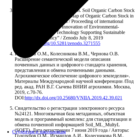
Chernova, O.V; Golozubov, O.M. Soil Organic Carbon Stock
Estimation Based on Digital Map of Organic Carbon Stock in
30-cm Soil Layer of Russia / Proceeding of international
workshop and seminar “Innovation of Environmental-
Friendly Agricultural Technology Supporting Sustainable
Food Self-Sufficiency” / Zenodo July 8, 2019
DOI:
http://doi.org/10.5281/zenodo.3271555
Голозубов О.М., Колесникова В.М., Чернова О.В.
Расширение семантической модели описания
почвенных данных и цифрового стандарта хранения,
представления и обмена почвенными данными.
Агрохимическое обеспечение цифрового земледелия».
Материалы Международной научной конференции /Под
ред. акад. РАН В.Г. Сычева ВНИИ агрохимии. Москва,
2019, с.70-76.
DOI:
http://dx.doi.org/10.25680/VNIIA.2019.42.39.021
Свидетельство о регистрации электронного ресурса
№24121. Многоязычная база метаданных, объектная
модель и программный комплекс для стандартизации и
обмена почвенной информацией Soil_ML_MultyL
(SOFT). Дата регистрации 7 июня 2019 года / Авторы:
Студентам и школьникам
Голозубов О.М., Исмаилов А.И., Колесникова В.М.,