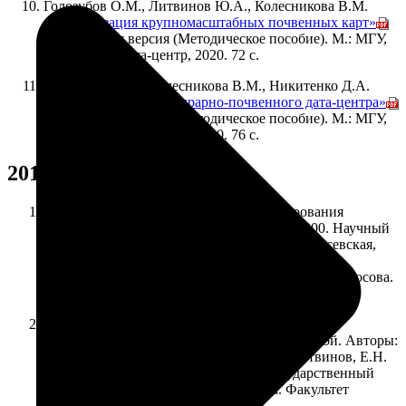
Голозубов О.М., Литвинов Ю.А., Колесникова В.М.
«Векторизация крупномасштабных почвенных карт»
.
Электронная версия (Методическое пособие). М.: МГУ,
Почвенный дата-центр, 2020. 72 с.
Голозубов О.М., Колесникова В.М., Никитенко Д.А.
«Создание типового аграрно-почвенного дата-центра»
.
Электронная версия (Методическое пособие). М.: МГУ,
Почвенный дата-центр, 2020. 76 с.
2019
Карта почвенно-экологического районирования
Российской Федерации. Масштаб 1:8 000 000. Научный
редактор: И.С. Урусевская. Авторы: И.С. Урусевская,
И.О. Алябина, С.А. Шоба. Московский
государственный университет имени М.В. Ломоносова.
Факультет почвоведения, М., 2019.
Цифровая среднемасштабная почвенная карта
Московского региона. Под ред. И.О. Алябиной. Авторы:
В.Э. Болдырева, О.М. Голозубов, Ю.А. Литвинов, Е.Н.
Минаева, А.В. Пулин. Московский государственный
университет имени М.В. Ломоносова. Факультет
почвоведения, М., 2019.