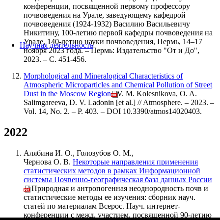
конференции, посвященной первому профессору
почвоведения на Урале, заведующему кафедрой
почвоведения (1924-1932) Василию Васильевичу
Никитину, 100-летию первой кафедры почвоведения на
Урале, 140-летию науки почвоведения, Пермь, 14–17
Научная деятельность
ноября 2023 года. – Пермь: Издательство "От и До",
2023. – С. 451-456.
Morphological and Mineralogical Characteristics of
Atmospheric Microparticles and Chemical Pollution of Street
Dust in the Moscow Region
/ V. M. Kolesnikova, O. A.
Salimgareeva, D. V. Ladonin [et al.] // Atmosphere. – 2023. –
Vol. 14, No. 2. – P. 403. – DOI 10.3390/atmos14020403.
2022
Алябина И. О., Голозубов О. М.,
Чернова О. В.
Некоторые направления применения
статистических методов в рамках Информационной
системы Почвенно-географическая база данных России
// Природная и антропогенная неоднородность почв и
статистические методы ее изучения: сборник науч.
статей по материалам Всерос. Науч. интернет-
конференции с межд. участием, посвященной 90-летию