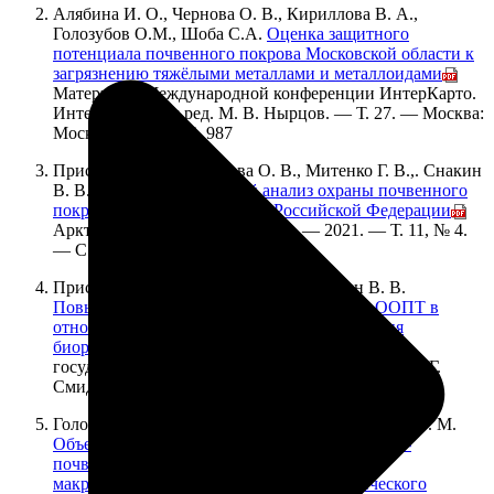
Алябина И. О., Чернова О. В., Кириллова В. А.,
Голозубов О.М., Шоба С.А.
Оценка защитного
потенциала почвенного покрова Московской области к
загрязнению тяжёлыми металлами и металлоидами
//
Материалы Международной конференции ИнтерКарто.
ИнтерГИС / Под ред. М. В. Нырцов. — Т. 27. — Москва:
Москва, 2021. — С. 987
Присяжная А. А., Чернова О. В., Митенко Г. В.,. Снакин
В. В.
Геоинформационный анализ охраны почвенного
покрова в Арктической зоне Российской Федерации
//
Арктика: экология и экономика. — 2021. — Т. 11, № 4.
— С. 529–540.
Присяжная А. А., Чернова О. В., Снакин В. В.
Повышение репрезентативности системы ООПТ в
отношении почв как важная часть сохранения
биоразнообразия
// Труды Мордовского
государственного природного заповедника им П.Г.
Смидовича. — 2021. — Т. 28. — С. 208–218.
Голозубов О. М., Исмаилов А. И., Колесникова В. М.
Объектная модель и стандартизация природно-
почвенных данных как основа создания
макрорегиональных центров агроэкологического