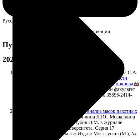
Русский
English
Главная
Научная деятельность
Публикации
Публикации
2025
Алябина И.О., Исаева Ж.Б., Погорелова О.Е., Шоба С.А.
Геоинформационная система Павлодарской области
(Казахстан) для оценки состояния почвенного покрова.
ИнтерКарто. ИнтерГИС. M.: Географический факультет
МГУ, 2025. Т. 31. Ч. 2. С. 343–357. DOI: 10.35595/2414-
9179-2025-2-31-343-357
Количественный сравнительный анализ масок пахотных
земель Брянской области.
Коноплина Л.Ю., Мешалкина
Ю.Л., Самсонова В.П., Голозубов О.М. в журнале
Вестник Московского университета. Серия 17:
Почвоведение, издательство Изд-во Моск. ун-та (М.), №
4