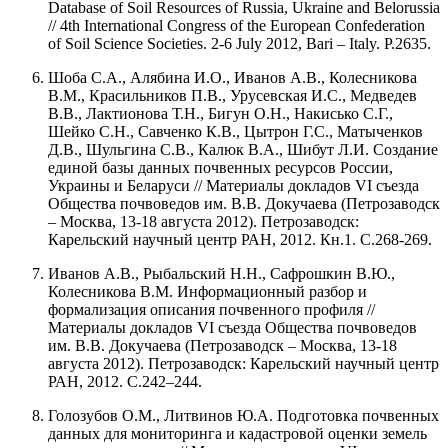
Database of Soil Resources of Russia, Ukraine and Belorussia
// 4th International Congress of the European Confederation
of Soil Science Societies. 2-6 July 2012, Bari – Italy. P.2635.
Шоба С.А., Алябина И.О., Иванов А.В., Колесникова
В.М., Красильников П.В., Урусевская И.С., Медведев
В.В., Лактионова Т.Н., Бигун О.Н., Накисько С.Г.,
Шейко С.Н., Савченко К.В., Цытрон Г.С., Матыченков
Д.В., Шульгина С.В., Калюк В.А., Шибут Л.И. Создание
единой базы данных почвенных ресурсов России,
Украины и Беларуси // Материалы докладов VI съезда
Общества почвоведов им. В.В. Докучаева (Петрозаводск
– Москва, 13-18 августа 2012). Петрозаводск:
Карельский научный центр РАН, 2012. Кн.1. С.268-269.
Иванов А.В., Рыбальский Н.Н., Сафрошкин В.Ю.,
Колесникова В.М. Информационный разбор и
формализация описания почвенного профиля //
Материалы докладов VI съезда Общества почвоведов
им. В.В. Докучаева (Петрозаводск – Москва, 13-18
августа 2012). Петрозаводск: Карельский научный центр
РАН, 2012. С.242–244.
Голозубов О.М., Литвинов Ю.А. Подготовка почвенных
данных для мониторинга и кадастровой оценки земель