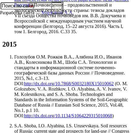
России
// Почвоведение – продовольственной и
экологической безопасности страны: тезисы докладов
Разработка сайта —
Мартынов А.А.
VII съезда Общества почвоведов им. В.В. Докучаева и
Всероссийской с международным участием научной
конференции (Белгород, 15–22 августа 2016). Часть I,
том 1. Белгород, 2016. С.33 35.
2015
Голозубов О.М. Рожков В.А., Алябина И.О., Иванов
А.В., Колесникова В.М., Шоба С.А. Технологии и
стандарты в информационной системе почвенно-
географической базы данных России // Почвоведение.
2015, №1, с.3–13.
DOI:
http://dx.doi.org/10.7868/S0032180X15010062
(O. M.
Golozubov, V. A. Rozhkov, I. O. Alyabina, A. V. Ivanov, V.
M. Kolesnikova, and S. A. Shoba. Technologies and
Standards in the Information Systems of the Soil-Geographic
Database of Russia // Eurasian Soil Science, 2015, Vol.48,
No.1, p.1 10.
DOI:
http://dx.doi.org/10.1134/S1064229315010068
)
S.A. Shoba, I.O. Alyabina, I.S. Urusevskaya. Soil resources
of Russia: current state and prospects for land-use // Congress