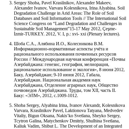
Sergey Shoba, Pavel Krasilnikov, Alexander Makeev,
Alexander Ivanov, Varvara Kolesnikova, Irina Alyabina. Soil
Degradation Challenge in Arid Areas: The Role of Soil
Databases and Soil Information Tools // The International Soil
Science Congress on “Land Degradation and Challenges in
Sustainable Soil Management”15-17 May 2012, Çeşme-
İzmir-TURKEY. 2012, V. I, p.: xvi- xxi (Plenary lectures).
Шоба С.А., Алябина И.О., Колесникова В.М.
Информационно-нормативные аспекты учёта и
рационального использования почвенных ресурсов
России // Международная научная конференция «Почвы
Азербайджана: генезис, география, мелиорация,
рациональное использование и экология», 8 июня 2012,
Баку, Азербайджан; 9-10 июня 2012, Габала,
Азербайджан. Национальная академия наук
Азербайджана, Отделение аграрных наук, Общество
почвоведов Азербайджана. Труды, том XII, часть II.
Баку: «ЭЛМ», 2012, с.1009-1012.
Shoba Sergey, Alyabina Irina, Ivanov Alexandr, Kolesnikova
Varvara, Krasilnikov Pavel, Laktionova Tatyana, Medvedev
Vitaliy, Bigun Oksana, Nakis’ko Svetlana, Sheyko Sergey,
Tcytron Galina, Matychenkov Dmitriy, Shulhina Svetlana,
Kaliuk Vadim, Shibut L. The Development of an Integrated