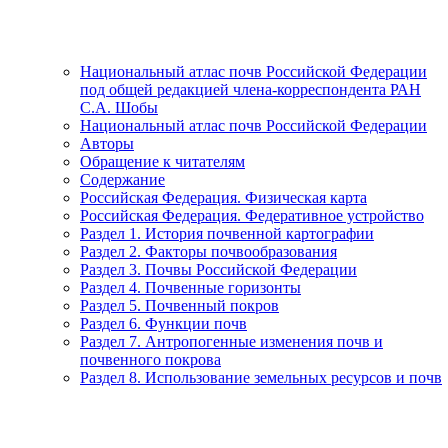
Национальный атлас почв Российской Федерации
под общей редакцией члена-корреспондента РАН
С.А. Шобы
Национальный атлас почв Российской Федерации
Авторы
Обращение к читателям
Содержание
Российская Федерация. Физическая карта
Российская Федерация. Федеративное устройство
Раздел 1. История почвенной картографии
Раздел 2. Факторы почвообразования
Раздел 3. Почвы Российской Федерации
Раздел 4. Почвенные горизонты
Раздел 5. Почвенный покров
Раздел 6. Функции почв
Раздел 7. Антропогенные изменения почв и
почвенного покрова
Раздел 8. Использование земельных ресурсов и почв