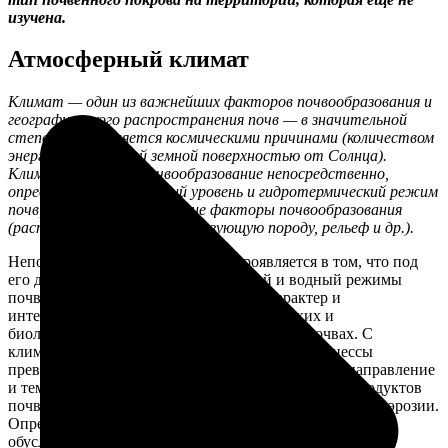
изучена.
Атмосферный климат
Климат — один из важнейших факторов почвообразования и
географического распространения почв — в значительной
степени определяется космическими причинами (количеством
энергии, получаемой земной поверхностью от Солнца).
Климат влияет на почвообразование непосредственно,
определяя энергетический уровень и гидротермический режим
почв, и косвенно через другие факторы почвообразования
(растительность, почвообразующую породу, рельеф и др.).
Непосредственная роль климата проявляется в том, что под
его действием формируются тепловой и водный режимы
почв, которые оказывают влияние на характер и
интенсивность всех физических, химических и
биологических процессов, протекающих в почвах. С
климатическими условиями тесно связаны процессы
превращения минеральных соединений в почве (направление
и темпы выветривания, миграция и аккумуляция продуктов
почвообразования и др.), процессы ветровой и водной эрозии.
Определенные сочетания температуры и увлажнения
обусловливают тип растительности, темпы создания и