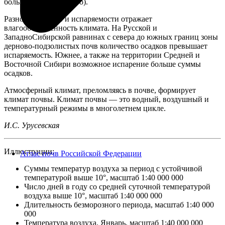
больше, чем холодного).
Разность осадков и испаряемости отражает
влагообеспеченность климата. На Русской и
ЗападноСибирской равнинах с севера до южных границ зоны
дерново-подзолистых почв количество осадков превышает
испаряемость. Южнее, а также на территории Средней и
Восточной Сибири возможное испарение больше суммы
осадков.
Атмосферный климат, преломляясь в почве, формирует
климат почвы. Климат почвы — это водный, воздушный и
температурный режимы в многолетнем цикле.
И.С. Урусевская
Иллюстрации:
Атлас почв Российской Федерации
Суммы температур воздуха за период с устойчивой
температурой выше 10°, масштаб 1:40 000 000
Число дней в году со средней суточной температурой
воздуха выше 10°, масштаб 1:40 000 000
Длительность безморозного периода, масштаб 1:40 000
000
Температура воздуха. Январь, масштаб 1:40 000 000