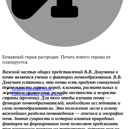
Бумажный тираж распродан. Печать нового тиража не
планируется.
Важной частью общих представлений В.В. Докучаева о
почве является учение о факторах почвообразования. В.В.
Докучаев установил, что почва есть продукт совокупной
деятельности горных пород, климата, растительных и
Атрибутивный блок
животных организмов, рельефа местности и возраста
Программные комплексы
страны (времени). Для того чтобы изучать почву —
функцию почвообразователей, необходимо исследовать и
сами почвообразователи. Это положение легло в основу
важнейших разделов почвоведения — генезиса и географии
почв. Знание сущности и истории влияния природных
факторов на формирование почв позволяет предсказать
тип почвенного покрова на территории, которая еще не