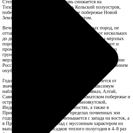
Степень континентальности вновь снижается на
Тихоокеанском побережье. И лишь Кольский полуостров,
побережье Баренцева моря и западное побережье Новой
Земли отличаются океаническим климатом.
Вечная мерзлота — это мерзлые толщи горных пород, не
оттаивающие в течение длительного времени, от нескольких
до десятков и сотен тысяч лет. Верхние горизонты мерзлых
пород (от 0,5 до 3–5 м) ежегодно (сезонно) протаивают и
промерзают, а глубже залегает слой постоянно мерзлого
грунта, который и называют вечной, или многолетней,
мерзлотой. Вечная мерзлота занимает почти 2/3 территории
России (Карта Вечная мерзлота составлена с использованием
опубликованных материалов [33]).
Годовая сумма осадков на территории РФ колеблется от
значений более 1450 мм до 250 мм и менее. Максимум
наблюдается в южных горных системах (Кавказ, Алтай,
Саяны, Сихотэ-Алинь), минимум — на азиатском побережье и
островах Ледовитого океана, Центральноякутской,
Индигирской и Колымской низменностях, а также в
Прикаспийской полупустыне. В пределах почвенных зон
годовое количество осадков уменьшается с запада на восток, а
в Приморье с востока на запад с муссонным характером их
выпадения (количество осадков теплого полугодия в 4–8 раз