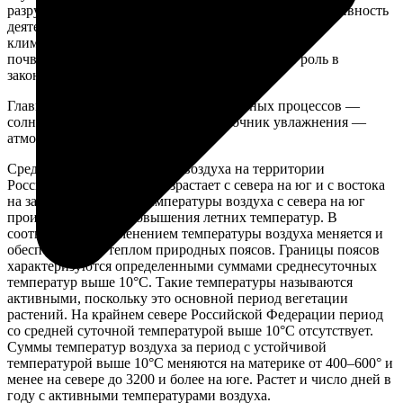
разрушения органического вещества, состав и интенсивность
деятельности почвенной микрофлоры и фауны. С
климатическими условиями связана энергетика
почвообразования. Климат играет важнейшую роль в
закономерном размещении почв на Земле.
Главный источник энергии для почвенных процессов —
солнечная радиация, а основной источник увлажнения —
атмосферные осадки.
Среднегодовая температура воздуха на территории
Российской Федерации возрастает с севера на юг и с востока
на запад. Увеличение температуры воздуха с севера на юг
происходит за счет повышения летних температур. В
соответствии с изменением температуры воздуха меняется и
обеспеченность теплом природных поясов. Границы поясов
характеризуются определенными суммами среднесуточных
температур выше 10°С. Такие температуры называются
активными, поскольку это основной период вегетации
растений. На крайнем севере Российской Федерации период
со средней суточной температурой выше 10°С отсутствует.
Суммы температур воздуха за период с устойчивой
температурой выше 10°С меняются на материке от 400–600° и
менее на севере до 3200 и более на юге. Растет и число дней в
году с активными температурами воздуха.