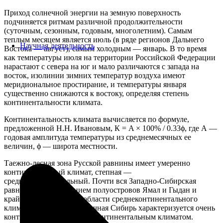
Приход солнечной энергии на земную поверхность
подчиняется ритмам различной продолжительности
(суточным, сезонным, годовым, многолетним). Самым
теплым месяцем является июль (в ряде регионов Дальнего
Научная деятельность
Востока — август), самым холодным — январь. В то время
как температуры июля на территории Российской Федерации
нарастают с севера на юг и мало различаются с запада на
восток, изолинии зимних температур воздуха имеют
меридиональное простирание, и температуры января
существенно снижаются к востоку, определяя степень
континентальности климата.
Континентальность климата вычисляется по формуле,
предложенной Н.Н. Ивановым, К = A × 100% / 0.33ϕ, где А —
годовая амплитуда температуры из среднемесячных ее
величин, ϕ — широта местности.
Таежно-лесная зона Русской равнины имеет умеренно
континентальный климат, степная —
среднеконтинентальный. Почти вся Западно-Сибирская
равнина, за исключением полуостровов Ямал и Гыдан и
крайнего юга, лежит в области среднеконтинентального
климата. Средняя и Восточная Сибирь характеризуется очень
континентальным и резко континентальным климатом.