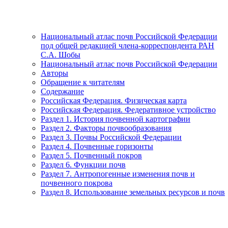
Национальный атлас почв Российской Федерации
под общей редакцией члена-корреспондента РАН
С.А. Шобы
Национальный атлас почв Российской Федерации
Авторы
Обращение к читателям
Содержание
Российская Федерация. Физическая карта
Российская Федерация. Федеративное устройство
Раздел 1. История почвенной картографии
Раздел 2. Факторы почвообразования
Раздел 3. Почвы Российской Федерации
Раздел 4. Почвенные горизонты
Раздел 5. Почвенный покров
Раздел 6. Функции почв
Раздел 7. Антропогенные изменения почв и
почвенного покрова
Раздел 8. Использование земельных ресурсов и почв